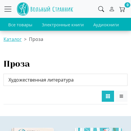
0
Все товары
Электронные книги
Аудиокниги
В
Каталог
Проза
Проза
Художественная литература