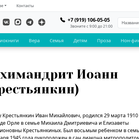
ве
Контакты
+7 (919) 106-05-05
Звоните с 9:00 до 21:00
иокниги
Вера
Семья
Детям
Проза
Нон-фи
рхимандрит Иоанн
рестьянкин)
у Крестьянкин Иван Михайлович, родился 29 марта 1910
оде Орле в семье Михаила Дмитриевича и Елизаветы
ионовны Крестьянкиных. Был восьмым ребенком в сем
варя 1945 года рукоположен в сан диакона митрополито