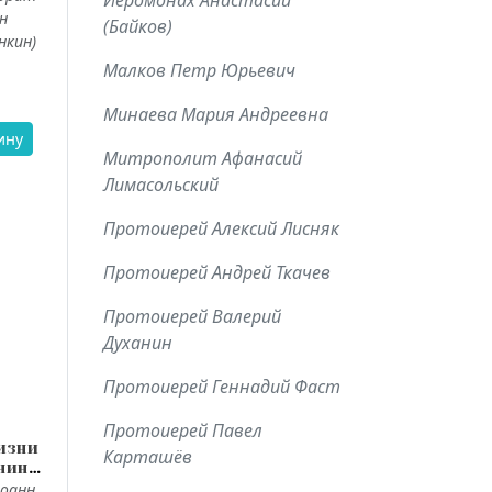
Иеромонах Анастасий
н
(Байков)
нкин)
Малков Петр Юрьевич
Минаева Мария Андреевна
ину
Митрополит Афанасий
Лимасольский
Протоиерей Алексий Лисняк
Протоиерей Андрей Ткачев
Протоиерей Валерий
Духанин
Протоиерей Геннадий Фаст
Протоиерей Павел
изни
Карташёв
нина.
ная
Иоанн