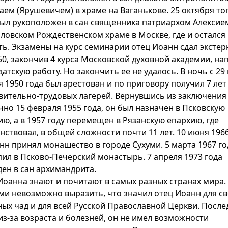
аем (Ярушевичем) в храме на Ваганькове. 25 октября то
был рукоположен в сан священника патриархом Алексием
ловском Рождественском храме в Москве, где и остался
ть. Экзамены на курс семинарии отец Иоанн сдал экстер
50, закончив 4 курса Московской духовной академии, на
атскую работу. Но закончить ее не удалось. В ночь с 29 
 1950 года был арестован и по приговору получил 7 лет
вительно-трудовых лагерей. Вернувшись из заключения
чно 15 февраля 1955 года, он был назначен в Псковскую
ию, а в 1957 году перемещен в Рязанскую епархию, где
нствовал, в общей сложности почти 11 лет. 10 июня 1966
анн принял монашество в городе Сухуми. 5 марта 1967 го
пил в Псково-Печерский монастырь. 7 апреля 1973 года
ден в сан архимандрита.
Иоанна знают и почитают в самых разных странах мира.
ми невозможно выразить, что значил отец Иоанн для с
ных чад и для всей Русской Православной Церкви. После
из-за возраста и болезней, он не имел возможности