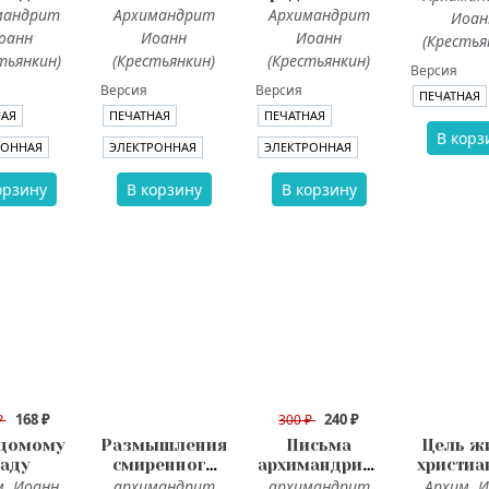
шествующих
(Крестьянкин).
мандрит
Архимандрит
Архимандрит
Иоан
ян. Сост.
Письма
оанн
Иоанн
Иоанн
(Крестья
мандрит
разных лет
тьянкин)
(Крестьянкин)
(Крестьянкин)
Версия
оанн
Версия
Версия
тьянкин)
ПЕЧАТНАЯ
НАЯ
ПЕЧАТНАЯ
ПЕЧАТНАЯ
В корз
РОННАЯ
ЭЛЕКТРОННАЯ
ЭЛЕКТРОННАЯ
орзину
В корзину
В корзину
168 ₽
240 ₽
₽
300 ₽
домому
Размышления
Письма
Цель ж
аду
смиренного
архимандрита
христиа
сердца
Иоанна
Келей
м. Иоанн
архимандрит
архимандрит
Архим. 