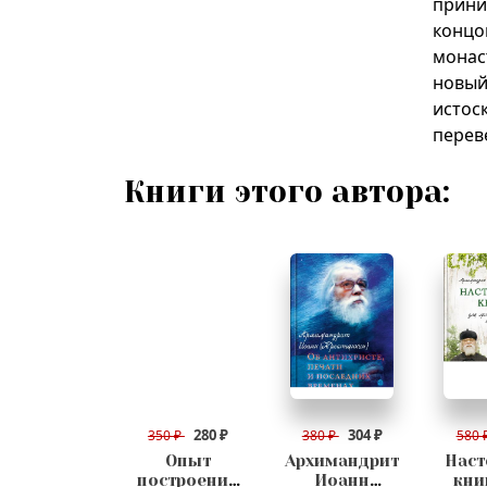
прини
концо
монас
новый
истос
перев
Книги этого автора:
280 ₽
304 ₽
350 ₽
380 ₽
580 
Опыт
Архимандрит
Наст
построения
Иоанн
кни