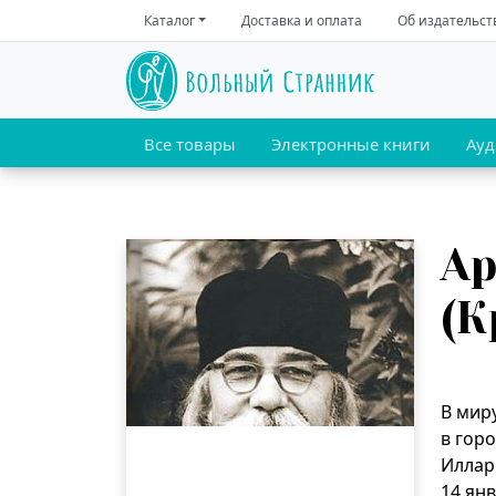
Каталог
Доставка и оплата
Об издательст
Все товары
Электронные книги
Ауд
А
(К
В мир
в гор
Иллар
14 ян