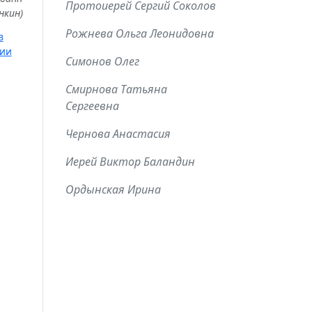
Протоиерей Сергий Соколов
ица
нкин)
Рожнева Ольга Леонидовна
в
ии
Симонов Олег
Смирнова Татьяна
Сергеевна
Чернова Анастасия
Иерей Виктор Баландин
Ордынская Ирина