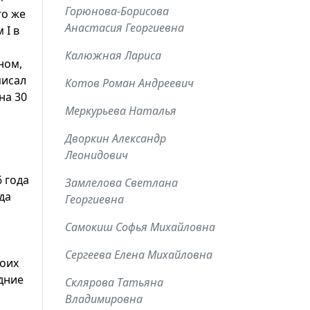
Горюнова-Борисова
го же
Анастасия Георгиевна
 I в
Калюжная Лариса
ном,
писал
Котов Роман Андреевич
на 30
Меркурьева Наталья
Дворкин Александр
Леонидович
 года
Замлелова Светлана
да
Георгиевна
Самокиш Софья Михайловна
Сергеева Елена Михайловна
воих
дние
Склярова Татьяна
Владимировна