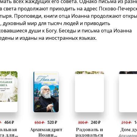
мать всех жаждущих его совета. Однако письма из разн
в света продолжают приходить на адрес Псково-Печерс
тыря. Проповеди, книги отца Иоанна продолжают откр
, духовный мир для тысяч людей и приводить
ковавшиеся души к Богу. Беседы и письма отца Иоанна
едены и изданы на иностранных языках.
464 ₽
520 ₽
240 ₽
1
₽
650 ₽
300 ₽
210 ₽
ольная
Архимандрит
Радовать и
Дом д
га для
Иоанн
радоваться
Архиман