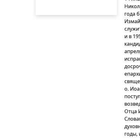
Никол
года 
Измай
служи
и в 19
кандид
апреля
испра
досро
епарх
свяще
о. Ио
посту
возве
Отца 
Слова
духов
годы, 