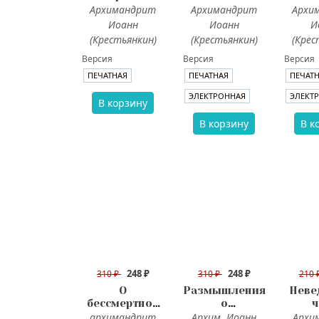
исповеди
(Крестьянкин).
мона
Архимандрит
Архимандрит
Архи
Об
и мир
Иоанн
Иоанн
И
антихристе,
архи
(Крестьянкин)
(Крестьянкин)
(Крес
печати и
И
Версия
Версия
Версия
последних
(Крес
временах
ПЕЧАТНАЯ
ПЕЧАТНАЯ
ПЕЧАТ
ЭЛЕКТРОННАЯ
ЭЛЕКТ
В корзину
В корзину
В к
248 ₽
248 ₽
310 ₽
310 ₽
210 
О
Размышления
Неве
бессмертной
о
ч
душе
бессмертной
архимандрит
Архим. Иоанн
Архи