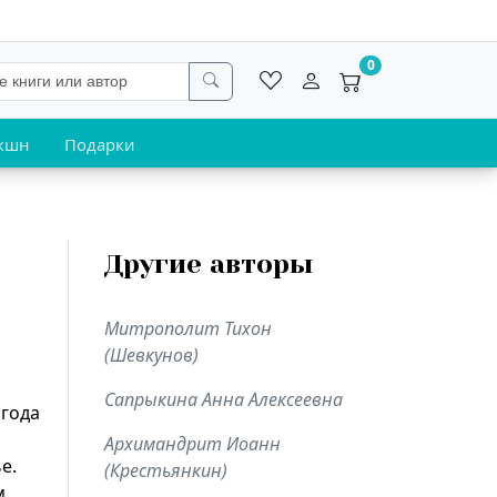
0
кшн
Подарки
Другие авторы
Митрополит Тихон
(Шевкунов)
Сапрыкина Анна Алексеевна
 года
Архимандрит Иоанн
ье.
(Крестьянкин)
м