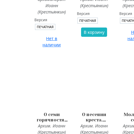
душе
Иоанн
(Крестьянкин)
(Крес
(Крестьянкин)
Версия
Версия
Версия
ПЕЧАТНАЯ
ПЕЧАТ
ПЕЧАТНАЯ
В корзину
Н
Нет в
на
наличии
О семи
О несении
Мол
горячностях
креста.
с
духа.
Келейная
Арха
Архим. Иоанн
Архим. Иоанн
Архи
Келейная
книжица
Бо
(Крестьянкин)
(Крестьянкин)
(Крес