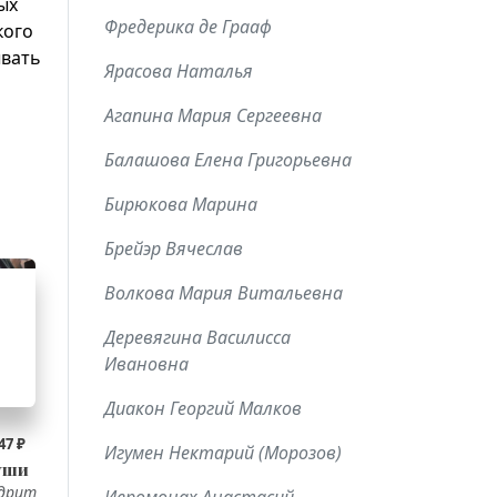
ых
Фредерика де Грааф
кого
ывать
Ярасова Наталья
Агапина Мария Сергеевна
Балашова Елена Григорьевна
Бирюкова Марина
Брейэр Вячеслав
Волкова Мария Витальевна
Деревягина Василисса
Ивановна
Диакон Георгий Малков
47 ₽
Игумен Нектарий (Морозов)
уши
дрит