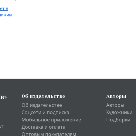
ейная
ижица
ет в
личии
к»
Об издательстве
Авторы
Об издательстве
Авторы
Соцсети и подписка
Художники
Мобильное приложение
Подборки
г,
Доставка и оплата
Оптовым покупателям