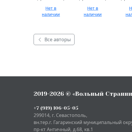
книжица
Кел
кн
Нет в
Нет в
Н
наличии
наличии
на
Все авторы
2019-2026 © «Вольный Странни
+7 (919) 106-05-05
299014, г. Севастополь,
вн.тер.г. Гагаринский муниципальный окру
пр-кт Античный, д.68, кв.1